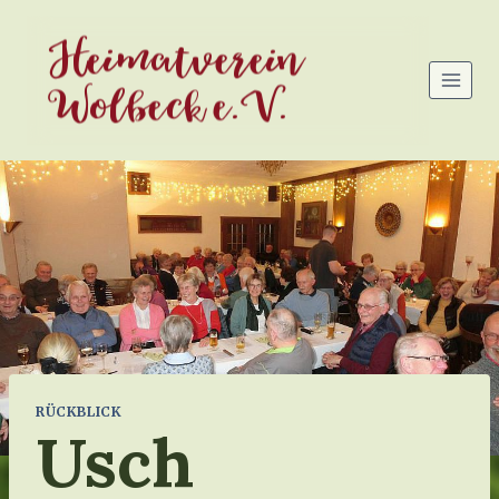
Zum
Heimatverein
Inhalt
springen
Wolbeck e.V.
RÜCKBLICK
Usch