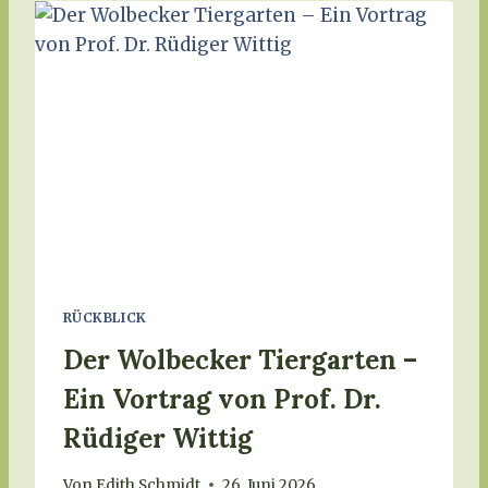
T
R
U
N
D
F
A
H
R
T
M
I
T
D
RÜCKBLICK
E
M
Der Wolbecker Tiergarten –
R
O
Ein Vortrag von Prof. Dr.
T
Rüdiger Wittig
E
N
D
Von
Edith Schmidt
26. Juni 2026