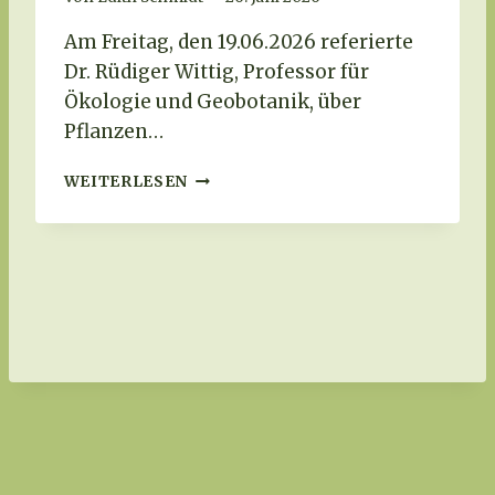
O
Am Freitag, den 19.06.2026 referierte
P
P
Dr. Rüdiger Wittig, Professor für
E
Ökologie und Geobotanik, über
L
Pflanzen…
D
E
D
C
WEITERLESEN
E
K
R
E
W
R
O
B
L
U
B
S
E
U
C
N
K
D
E
A
R
N
T
S
I
C