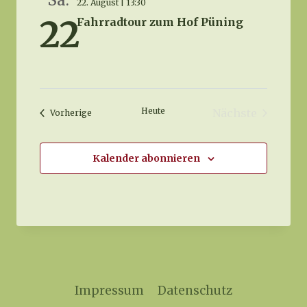
und
Sa.
22. August | 13:30
22
Fahrradtour zum Hof Püning
Ansich
Naviga
Heute
Nächste
Veranstaltungen
Vorherige
Veranstaltu
Kalender abonnieren
Impressum
Datenschutz