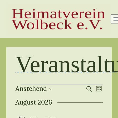
Zum
Heimatverein
Inhalt
springen
Wolbeck e.V.
Veranstalt
Veransta
Verans
Anstehend
Veran
Suche
Liste
Datum
Ansic
August 2026
Suche
wählen.
Navig