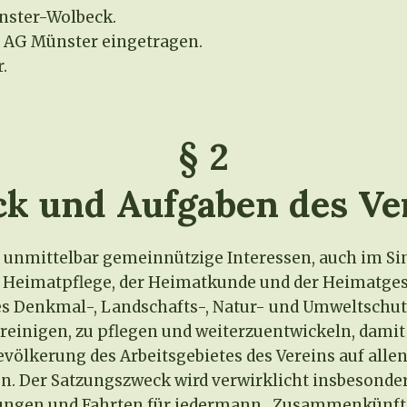
ünster-Wolbeck.
m AG Münster eingetragen.
.
§ 2
k und Aufgaben des Ve
nd unmittelbar gemeinnützige Interessen, auch im S
er Heimatpflege, der Heimatkunde und der Heimatge
es Denkmal-, Landschafts-, Natur- und Umweltschutze
ereinigen, zu pflegen und weiterzuentwickeln, dami
Bevölkerung des Arbeitsgebietes des Vereins auf al
en. Der Satzungszweck wird verwirklicht insbesonde
ngen und Fahrten für jedermann, Zusammenkünfte