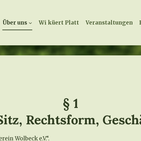
Über uns
Wi küert Platt
Veranstaltungen
§ 1
itz, Rechtsform, Gesch
ein Wolbeck e.V.“.