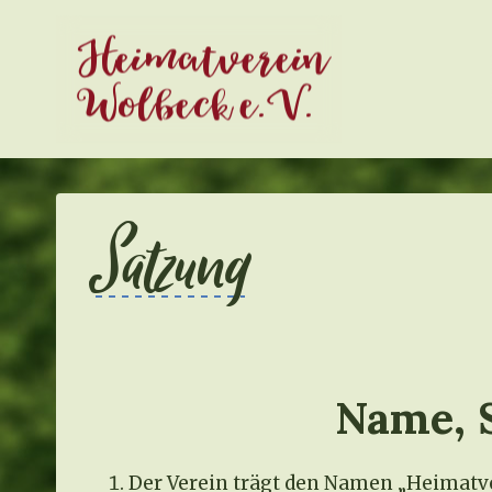
Zum
Heimatverein
Inhalt
springen
Wolbeck e.V.
Satzung
Name, S
Der Verein trägt den Namen „Heimatver