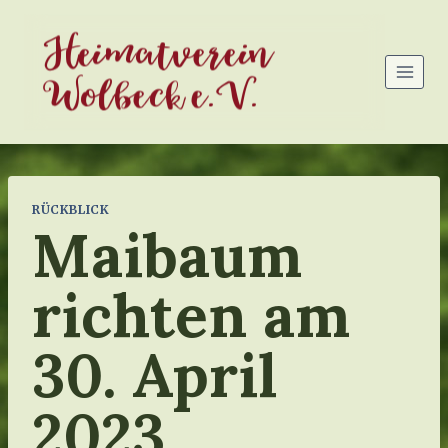
Zum
Heimatverein
Inhalt
springen
Wolbeck e.V.
RÜCKBLICK
Maibaum
richten am
30. April
2023