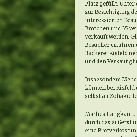
Platz gefüllt. Unt
zur Besichtigung de
interessierten Besu
Brötchen und 35 v
verkauft werden. Gl
Besucher erfuhren 
Bäckerei Kisfeld n
und den Verkauf glu
Insbesondere Mensch
können bei Kisfeld 
selbst an Zöliakie 
Marlies Langkamp u
durch das äußerst 
eine Brotverkostung