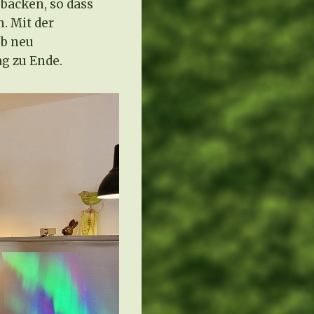
backen, so dass
. Mit der
eb neu
g zu Ende.