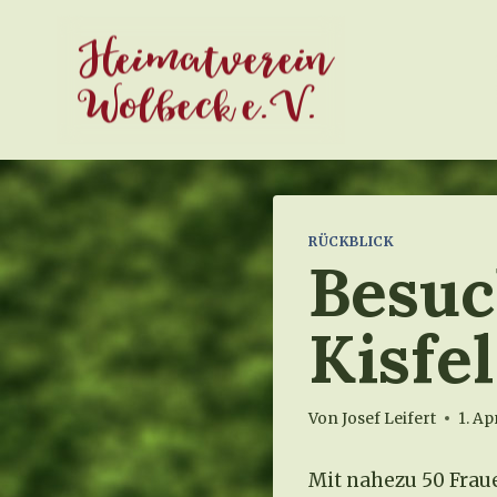
Zum
Heimatverein
Inhalt
springen
Wolbeck e.V.
RÜCKBLICK
Besuc
Kisfe
Von
Josef Leifert
1. Ap
Mit nahezu 50 Fraue