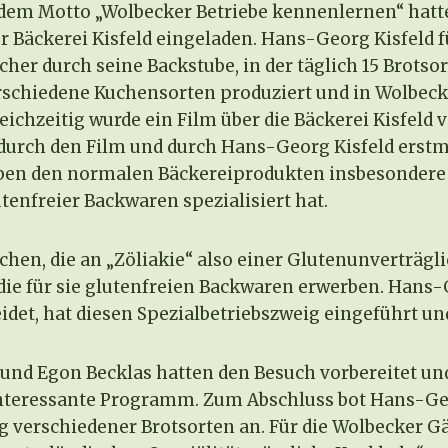
er dem Motto „Wolbecker Betriebe kennenlernen“ hat
r Bäckerei Kisfeld eingeladen. Hans-Georg Kisfeld f
cher durch seine Backstube, in der täglich 15 Brotsor
erschiedene Kuchensorten produziert und in Wolbe
eichzeitig wurde ein Film über die Bäckerei Kisfeld v
durch den Film und durch Hans-Georg Kisfeld erstmal
eben den normalen Bäckereiprodukten insbesondere
tenfreier Backwaren spezialisiert hat.
en, die an „Zöliakie“ also einer Glutenunverträgli
die für sie glutenfreien Backwaren erwerben. Hans-G
leidet, hat diesen Spezialbetriebszweig eingeführt u
nd Egon Becklas hatten den Besuch vorbereitet und
interessante Programm. Zum Abschluss bot Hans-Ge
 verschiedener Brotsorten an. Für die Wolbecker Gäs