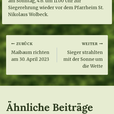
am Sonntag, 4.6. um 11.00 Uhr zur
Siegerehrung wieder vor dem Pfarrheim St.
Nikolaus Wolbeck.
Beitragsnavigation
ZURÜCK
WEITER
Maibaum richten
Sieger strahlten
am 30. April 2023
mit der Sonne um
die Wette
Ähnliche Beiträge