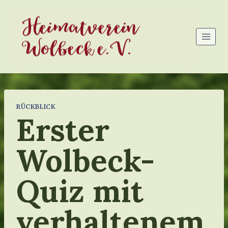
Zum
Heimatverein
Inhalt
springen
Wolbeck e.V.
RÜCKBLICK
Erster
Wolbeck-
Quiz mit
verhaltenem