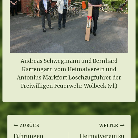
Andreas Schwegmann und Bernhard
Karrengarn vom Heimatverein und
Antonius Markfort Löschzugführer der
Freiwilligen Feuerwehr Wolbeck (v.l.)
Beitragsnavigation
ZURÜCK
WEITER
Führungen
Heimatverein zu