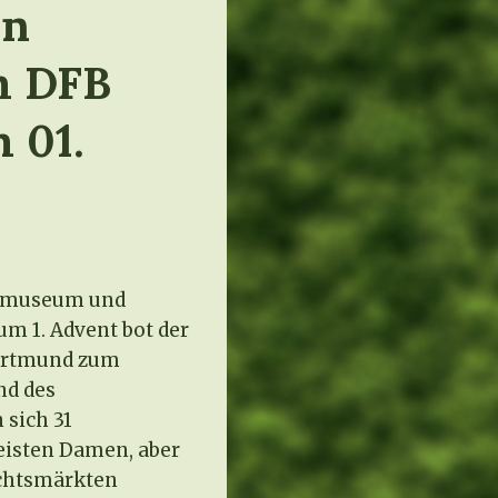
in
m DFB
 01.
llmuseum und
m 1. Advent bot der
Dortmund zum
nd des
sich 31
eisten Damen, aber
achtsmärkten