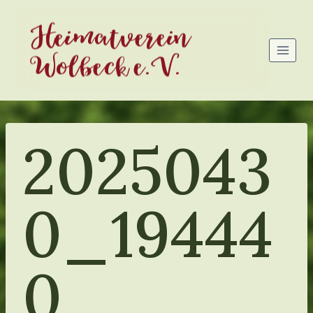
Zum
Heimatverein
Inhalt
springen
Wolbeck e.V.
2025043
0_19444
0