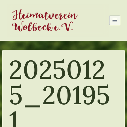
Zum
Heimatverein
Inhalt
springen
Wolbeck e.V.
2025012
5_20195
1