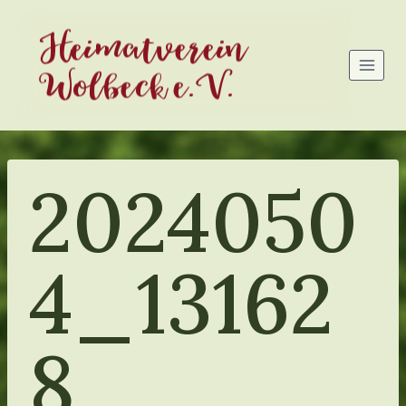
Zum
Heimatverein
Inhalt
springen
Wolbeck e.V.
2024050
4_13162
8