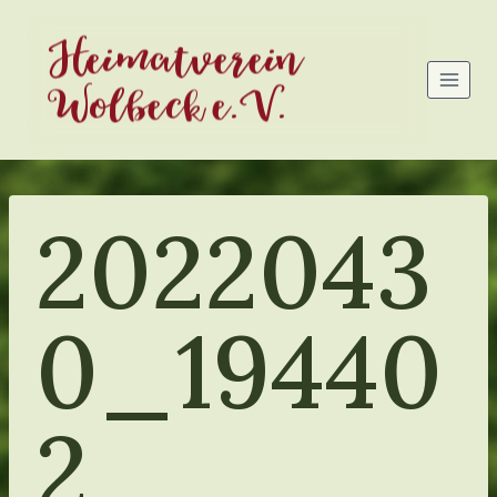
Zum
Heimatverein
Inhalt
springen
Wolbeck e.V.
2022043
0_19440
2