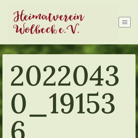
Zum
Heimatverein
Inhalt
springen
Wolbeck e.V.
2022043
0_19153
6