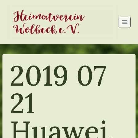
Zum
Heimatverein
Inhalt
springen
Wolbeck e.V.
2019 07
21
Huawei,