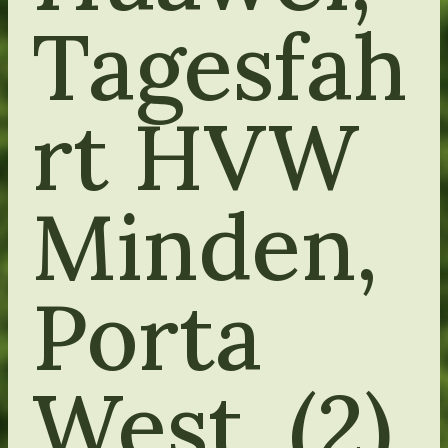
Tagesfah
rt HVW
Minden,
Porta
West. (2)